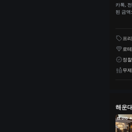
카톡, 
된 금액
프리
로테
정찰
무제
해운대