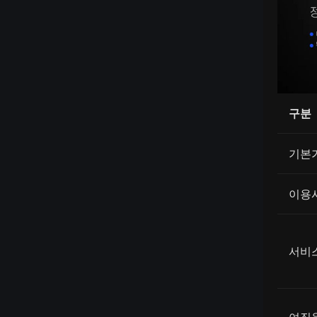
구분
기본
이용
서비