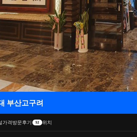
대 부산고구려
설
가격
방문후기
위치
52