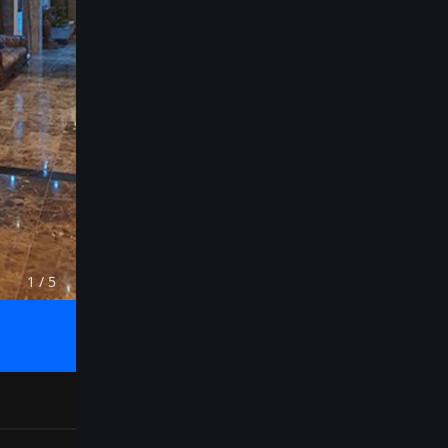
1
/
5