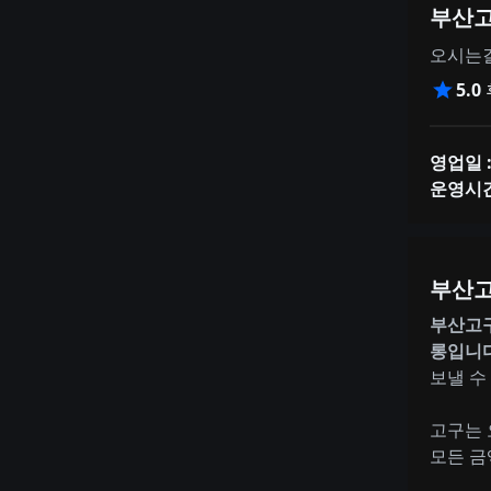
부산고
오시는길
5.0
영업일 
운영시간
부산고
부산고구
롱입니다
보낼 수
고구는 
모든 금