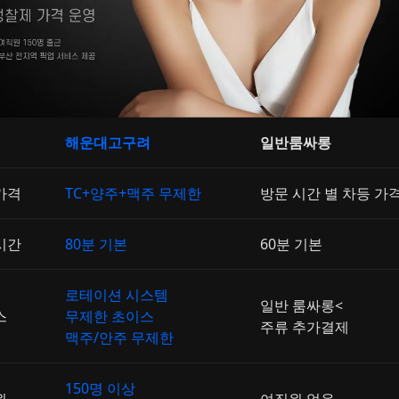
해운대고구려
일반룸싸롱
가격
TC+양주+맥주 무제한
방문 시간 별 차등 가
시간
80분 기본
60분 기본
로테이션 시스템
일반 룸싸롱<
스
무제한 초이스
주류 추가결제
맥주/안주 무제한
150명 이상