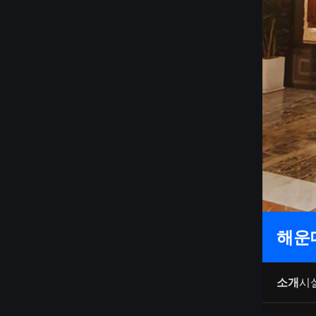
해운
소개
시